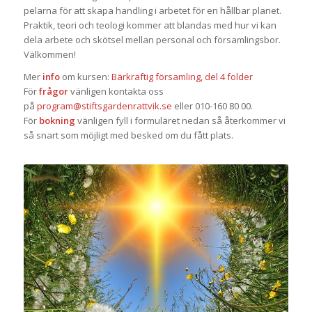
pelarna för att skapa handling i arbetet för en hållbar planet.
Praktik, teori och teologi kommer att blandas med hur vi kan
dela arbete och skötsel mellan personal och församlingsbor.
Välkommen!
Mer
info
om kursen:
Bärkraftig församling, del 4 folder
För
frågor
vänligen kontakta oss
på
program@stiftsgardenrattvik.se
eller 010-160 80 00.
För
bokning
vänligen fyll i formuläret nedan så återkommer vi
så snart som möjligt med besked om du fått plats.