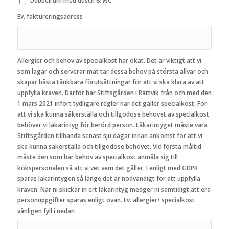
Dubbelrum med dusch & WC
Ev. faktureringsadress
Allergier och behov av specialkost har ökat. Det är viktigt att vi
som lagar och serverar mat tar dessa behov på största allvar och
skapar bästa tänkbara förutsättningar för att vi ska klara av att
uppfylla kraven. Därför har Stiftsgården i Rättvik från och med den
1 mars 2021 infört tydligare regler när det gäller specialkost. För
att vi ska kunna säkerställa och tillgodose behovet av specialkost
behöver vi läkarintyg för berörd person. Läkarintyget måste vara
Stiftsgården tillhanda senast sju dagar innan ankomst för att vi
ska kunna säkerställa och tillgodose behovet. Vid första måltid
måste den som har behov av specialkost anmäla sig till
kökspersonalen så att vi vet vem det gäller. I enligt med GDPR
sparas läkarintygen så länge det är nödvändigt för att uppfylla
kraven. När ni skickar in ert läkarintyg medger ni samtidigt att era
personuppgifter sparas enligt ovan. Ev. allergier/ specialkost
vänligen fyll i nedan