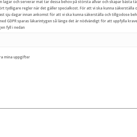
om lagar och serverar mat tar dessa behov på största allvar och skapar bästa tän
rt tydligare regler när det gäller specialkost. För att vi ska kunna säkerställa
t med GDPR sparas läkarintygen så länge det är nödvändigt för att uppfylla krave
lkost vänligen fyll i nedan
ara mina uppgifter