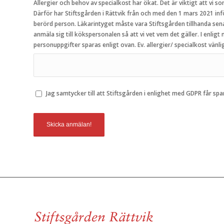
Allergier och behov av specialkost har ökat. Det är viktigt att vi s
Därför har Stiftsgården i Rättvik från och med den 1 mars 2021 infö
berörd person. Läkarintyget måste vara Stiftsgården tillhanda senast sju dagar innan ankomst för att vi ska kunna säkerställa och tillgodose behovet. Vid första måltid måste den som har behov av specialkost
anmäla sig till kökspersonalen så att vi vet vem det gäller. I enlig
personuppgifter sparas enligt ovan. Ev. allergier/ specia
Jag samtycker till att Stiftsgården i enlighet med GDPR får sp