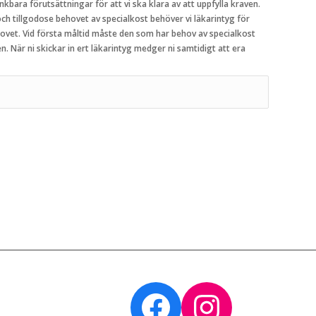
kbara förutsättningar för att vi ska klara av att uppfylla kraven.
 och tillgodose behovet av specialkost behöver vi läkarintyg för
n. När ni skickar in ert läkarintyg medger ni samtidigt att era
Facebook
Instagr