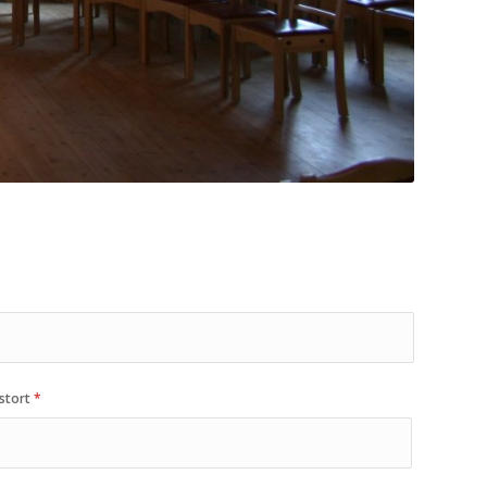
stort
*