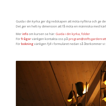
Guida i din kyrka ger dig redskapen att möta nyfikna och ge dem 
Det ger en helt ny dimension att få möta en människa med kärlek 
Mer
info
om kursen se här:
Guida i din kyrka, folder
För
frågor
vänligen kontakta oss på
program@stiftsgardenratt
För
bokning
vänligen fyll i formuläret nedan så återkommer vi 