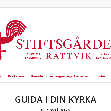
g
Konferens
Boende
Arrangemang, kurser och högtider
GUIDA I DIN KYRKA
6-7 maj 2025