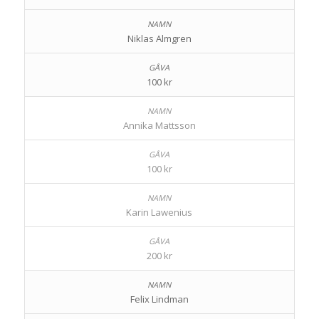
Niklas Almgren
100 kr
Annika Mattsson
100 kr
Karin Lawenius
200 kr
Felix Lindman