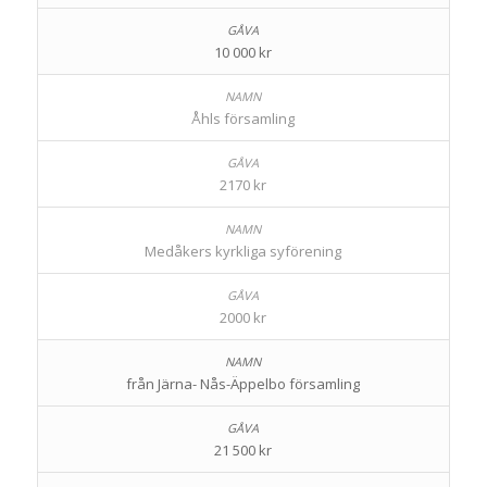
10 000 kr
Åhls församling
2170 kr
Medåkers kyrkliga syförening
2000 kr
från Järna- Nås-Äppelbo församling
21 500 kr