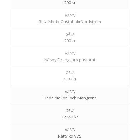
500 kr
Brita Maria Gustafsd:rNordström
200 kr
Näsby Fellingsbro pastorat
2000 kr
Boda diakoni och Mangrant
12 654 kr
Rättviks VVS