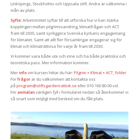
Linköpings, Stockholms och Uppsala stift. Andra är välkomna i
mån av plats.
Syfte:
Arbetsmötet syftar till att utforska hur vi kan stärka
kopplingen mellan pilgrimsvandring, klimatfrågan och ACT
fram till 2030, samt synliggöra Svenska kyrkans engagemang
för klimatet. Samt att allt fler församlingar engagerar sig för
klimat och klimaträttvisa för varje år fram till 2030.
Vi kommer vara både ute och inne och ha både praktiska och
teoretiska pass. Mer information kommer.
Mer
info
om kursen hittar du här:
Pilgrim + Klimat + ACT, folder
För
frågor
är du välkommen att kontakta oss
på
program@stiftsgardenrattvik.se
eller 010-160 80 00 vxl.
För
anmälan
vänligen fyll i formuläret nedan så återkommer vi
så snart som möjligt med besked om du fått plats.