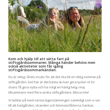
Foto: Volontärer
Syntolkning: Två tjejer ligger i gräset på
en sommaräng
Kom och hjälp till att sätta fart på
stiftsgårdssommaren. Många händer behövs men
också aktiviteter som får igång
stiftsgårdssommarkänslan.
Du är viktig i årets insats för att det ska bli en riktig sommar på
stiftsgården. Det här är det bästa du kan göra tycker vi! En
chans få göra nytta och ha roligt en härlig helg i maj
tillsammans med flera andra stiftsgårdare. Missa inte!
Vi laddar på med värsta lägerstämningen samtidigt som vi ser
till att trädgården, stranden och blomsterlådorna, bänkar,