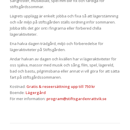
sångröster, musikblad, spel mm blir fix och färdiga för
stiftsgårdssommar.
Lägrets upplägg är enkelt: jobba och fixa så att lägerstämning
och vår miljö på stiftsgården ställs iordning inför sommaren.
Jobba tills det gör ont i fingrarna eller förbered chilla
lägeraktiviteter.
Ena halva dagen trädgård, miljö och förberedelse för
lägeraktiviteter på Stiftsgården.
Andar halvan av dagen och kvällen har vi lägeraktiviteter för
oss själva, massor med musik och sång, film, spel, lägereld,
bad och bastu, pilgrimsbana eller annat vi vill göra för att sätta
fart på stiftsgårdssommaren.
Kostnad:
Gratis & reseersättning upp till 750 kr
Boende:
Lägergård
För mer information:
program@stiftsgardenrattvik.se