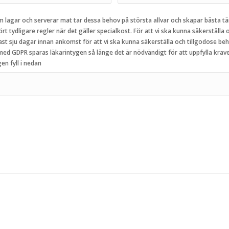
om lagar och serverar mat tar dessa behov på största allvar och skapar bästa tän
rt tydligare regler när det gäller specialkost. För att vi ska kunna säkerställa
ast sju dagar innan ankomst för att vi ska kunna säkerställa och tillgodose be
t med GDPR sparas läkarintygen så länge det är nödvändigt för att uppfylla krave
en fyll i nedan