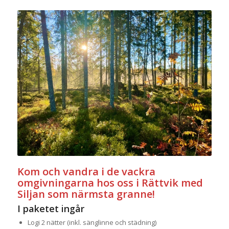
Kom och vandra i de vackra
omgivningarna hos oss i Rättvik med
Siljan som närmsta granne!
I paketet ingår
Logi 2 nätter (inkl. sänglinne och städning)