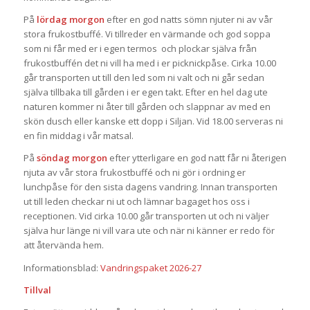
På
lördag morgon
efter en god natts sömn njuter ni av vår
stora frukostbuffé. Vi tillreder en värmande och god soppa
som ni får med er i egen termos och plockar själva från
frukostbuffén det ni vill ha med i er picknickpåse. Cirka 10.00
går transporten ut till den led som ni valt och ni går sedan
själva tillbaka till gården i er egen takt. Efter en hel dag ute
naturen kommer ni åter till gården och slappnar av med en
skön dusch eller kanske ett dopp i Siljan. Vid 18.00 serveras ni
en fin middag i vår matsal.
På
söndag morgon
efter ytterligare en god natt får ni återigen
njuta av vår stora frukostbuffé och ni gör i ordning er
lunchpåse för den sista dagens vandring. Innan transporten
ut till leden checkar ni ut och lämnar bagaget hos oss i
receptionen. Vid cirka 10.00 går transporten ut och ni väljer
själva hur länge ni vill vara ute och när ni känner er redo för
att återvända hem.
Informationsblad:
Vandringspaket 2026-27
Tillval