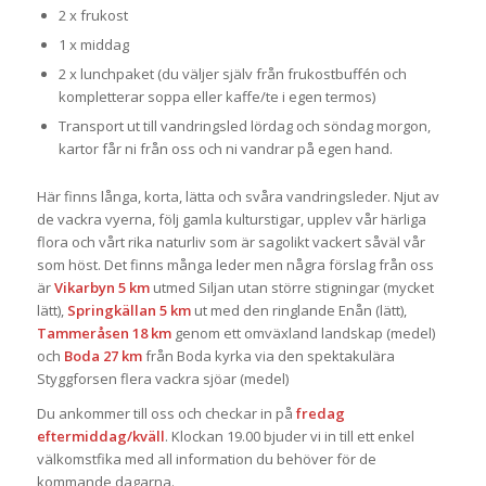
2 x frukost
1 x middag
2 x lunchpaket (du väljer själv från frukostbuffén och
kompletterar soppa eller kaffe/te i egen termos)
Transport ut till vandringsled lördag och söndag morgon,
kartor får ni från oss och ni vandrar på egen hand.
Här finns långa, korta, lätta och svåra vandringsleder. Njut av
de vackra vyerna, följ gamla kulturstigar, upplev vår härliga
flora och vårt rika naturliv som är sagolikt vackert såväl vår
som höst. Det finns många leder men några förslag från oss
är
Vikarbyn
5 km
utmed Siljan utan större stigningar (mycket
lätt),
Springkällan 5 km
ut med den ringlande Enån (lätt),
Tammeråsen
18 km
genom ett omväxland landskap (medel)
och
Boda 27 km
från Boda kyrka via den spektakulära
Styggforsen flera vackra sjöar (medel)
Du ankommer till oss och checkar in på
fredag
eftermiddag/kväll
. Klockan 19.00 bjuder vi in till ett enkel
välkomstfika med all information du behöver för de
kommande dagarna.