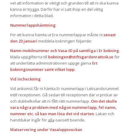
vet att information är viktigt och grunden till att ni ska kunna
känna er trygga. Därför har vi satt ihop en del viktig
information i detta blad.
Nummerlappshämtning
För att kunna hämta ut Era nummerlappar måste ni
senast
den 23 januari
meddela bokningen följande:
Namn mobilnummer och Vasa-ID på samtliga i Er bokning.
Maila uppgifterna till
bokningen@stiftsgardenrattvik.se
för
att underlätta administrationen uppge gärna
Ert
bokningsnummer samt vilket lopp
.
Vid incheckning
Vid ankomst får ni hämta Er nummerlapp i Leksandsrummet
intill receptionen. Gå sedan till receptionen där vi prickar av
och dubbelkollar att ni fått rätt nummerlapp.
Om det skulle
vara några problem med någon nummerlapp, fel namn,
nummer etc. så kan man lösa det vid starten.
Lakan och
handdukar ingår för
alla
oavsett boende.
Matservering under Vasaloppsveckan