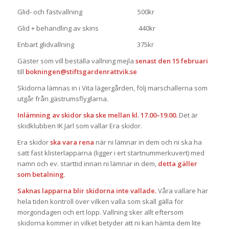
Glid- och fästvallning 500kr
Glid + behandling av skins 440kr
Enbart glidvallning 375kr
Gäster som vill beställa vallning mejla
senast den 15 februari
till
bokningen@stiftsgardenrattvik.se
Skidorna lämnas in i Vita lägergården, följ marschallerna som
utgår från gästrumsflyglarna.
Inlämning av skidor ska ske mellan kl. 17.00–19.00.
Det är
skidklubben IK Jarl som vallar Era skidor.
Era skidor
ska vara rena
när ni lämnar in dem och ni ska ha
satt fast klisterlapparna (ligger i ert startnummerkuvert) med
namn och ev. starttid innan ni lämnar in dem,
detta gäller
som betalning
.
Saknas lapparna blir skidorna inte vallade.
Våra vallare har
hela tiden kontroll över vilken valla som skall gälla för
morgondagen och ert lopp. Vallning sker allt eftersom
skidorna kommer in vilket betyder att ni kan hämta dem lite