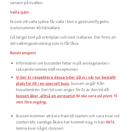
senare på kvällen.
Valla själv
Ni som vill valla själva får valla i Norra gästrumsflygelns
(rumsnummer 40-50) källare.
Gå längst bort på entréplan och ned i källaren. Där finns en
del vallningsutrustning som ni får låna.
Busstransport
Information om busstider hittar ni på anslagstavlan i
Leksandsrummet intill receptionen.
Vi ber Er respektera dessa tider då vi i vår
tur beställt
plats för ER i en speciell buss
,
bussen avgår från
huvudentrén. Den tid som anges för Er är den tid då
bussen åker
,
alltså en avresetid
.
Ni ska vara på plats 15
min före avgång.
Bussen kommer att köra fram till starten och vara kvar vid
starten tills samtliga åkare har kommit iväg, ni kan
INTE
lämna kvar något i bussen.