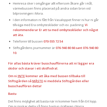
Hemresa sker i omgångar allt eftersom åkare går i mål,
värmebussen finns placerad på andra sidan bron vid
bilprovningen i Mora.
I den information ni fått från Vasaloppet finner ni hur ni går
tillväga med Era ombyteskläder och ev. packning.
Vi
rekommenderar Er att ta med ombyteskläder och något
att äta.
Telefonnr till bussen
070-555 72 54
Stiftsgårdens journummer är
076-940 80 66 sant 076-940 80
10
.
För allas bästa kräver busschaufförerna att ni lägger era
skidor och stavar i ett skidfodral.
Om ni
INTE
kommer att åka med bussen tillbaka till
Stiftsgården så
MÅSTE
ni meddela Stiftsgården eller
busschauffören detta!
Bastu
Det finns möjlighet att basta när ni kommer hem från Ert lopp.
Om ni önskar detta så finns bastun i källaren i Norra