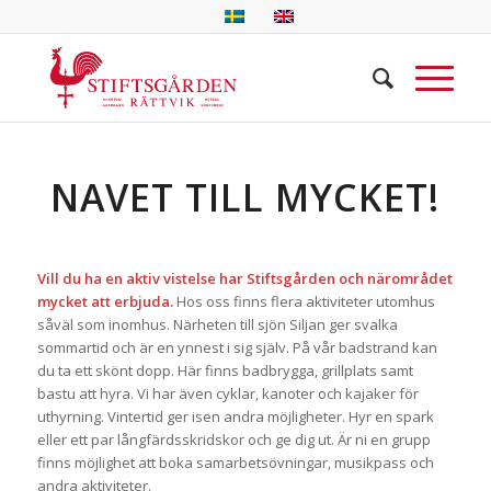
NAVET TILL MYCKET!
Vill du ha en aktiv vistelse har Stiftsgården och närområdet
mycket att erbjuda.
Hos oss finns flera aktiviteter utomhus
såväl som inomhus. Närheten till sjön Siljan ger svalka
sommartid och är en ynnest i sig själv. På vår badstrand kan
du ta ett skönt dopp. Här finns badbrygga, grillplats samt
bastu att hyra. Vi har även cyklar, kanoter och kajaker för
uthyrning. Vintertid ger isen andra möjligheter. Hyr en spark
eller ett par långfärdsskridskor och ge dig ut. Är ni en grupp
finns möjlighet att boka samarbetsövningar, musikpass och
andra aktiviteter.