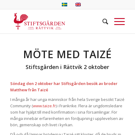
MÖTE MED
TAIZÉ
Stiftsgården i Rättvik 2 oktober
Söndag den 2 oktober har Stiftsgården besök av broder
Matthew från Taizé
I många år har unga människor från hela Sverige besökt Taizé
Community (
www.taize.fr
) i Frankrike. Flera är ungdomsledare
som har hjälpt till med konfirmation i sina församlingar. För
många innebär erfarenheten en fördjupning i upplevelsen av
bön, gemenskap och livet i kyrkan.
Då och då lämnar bröderna i Taizé sitt kloster, då de bjuds in