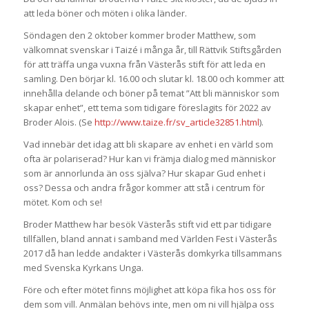
att leda böner och möten i olika länder.
Söndagen den 2 oktober kommer broder Matthew, som
välkomnat svenskar i Taizé i många år, till Rättvik Stiftsgården
för att träffa unga vuxna från Västerås stift för att leda en
samling. Den börjar kl. 16.00 och slutar kl. 18.00 och kommer att
innehålla delande och böner på temat ”Att bli människor som
skapar enhet”, ett tema som tidigare föreslagits för 2022 av
Broder Alois. (Se
http://www.taize.fr/sv_article32851.html
).
Vad innebär det idag att bli skapare av enhet i en värld som
ofta är polariserad? Hur kan vi främja dialog med människor
som är annorlunda än oss själva? Hur skapar Gud enhet i
oss? Dessa och andra frågor kommer att stå i centrum för
mötet. Kom och se!
Broder Matthew har besök Västerås stift vid ett par tidigare
tillfällen, bland annat i samband med Världen Fest i Västerås
2017 då han ledde andakter i Västerås domkyrka tillsammans
med Svenska Kyrkans Unga.
Före och efter mötet finns möjlighet att köpa fika hos oss för
dem som vill. Anmälan behövs inte, men om ni vill hjälpa oss