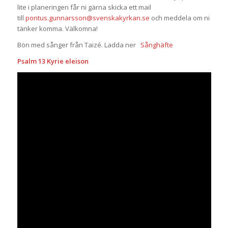
lite i planeringen får ni gärna skicka ett mail
till
pontus.gunnarsson@svenskakyrkan.se
och meddela om ni
tänker komma. Välkomna!
Bön med sånger från Taizé. Ladda ner
Sånghäfte
Psalm 13 Kyrie eleison