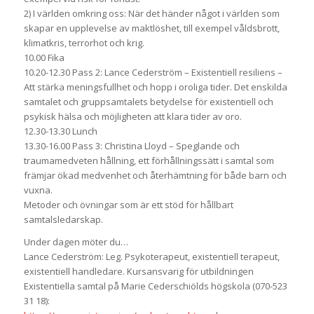
2) I världen omkring oss: När det händer något i världen som
skapar en upplevelse av maktlöshet, till exempel våldsbrott,
klimatkris, terrorhot och krig.
10.00 Fika
10.20-12.30 Pass 2: Lance Cederström – Existentiell resiliens –
Att stärka meningsfullhet och hopp i oroliga tider. Det enskilda
samtalet och gruppsamtalets betydelse för existentiell och
psykisk hälsa och möjligheten att klara tider av oro.
12.30-13.30 Lunch
13.30-16.00 Pass 3: Christina Lloyd – Speglande och
traumamedveten hållning, ett förhållningssätt i samtal som
främjar ökad medvenhet och återhämtning för både barn och
vuxna.
Metoder och övningar som är ett stöd för hållbart
samtalsledarskap.
Under dagen möter du…
Lance Cederström: Leg. Psykoterapeut, existentiell terapeut,
existentiell handledare. Kursansvarig för utbildningen
Existentiella samtal på Marie Cederschiölds högskola (070-523
31 18):