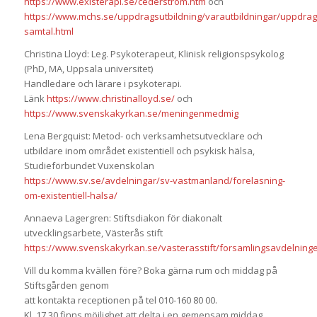
https://www.existerapi.se/cederstrom.htm
och
https://www.mchs.se/uppdragsutbildning/varautbildningar/uppdragsu
samtal.html
Christina Lloyd: Leg. Psykoterapeut, Klinisk religionspsykolog
(PhD, MA, Uppsala universitet)
Handledare och lärare i psykoterapi.
Länk
https://www.christinalloyd.se/
och
https://www.svenskakyrkan.se/meningenmedmig
Lena Bergquist: Metod- och verksamhetsutvecklare och
utbildare inom området existentiell och psykisk hälsa,
Studieförbundet Vuxenskolan
https://www.sv.se/avdelningar/sv-vastmanland/forelasning-
om-existentiell-halsa/
Annaeva Lagergren: Stiftsdiakon för diakonalt
utvecklingsarbete, Västerås stift
https://www.svenskakyrkan.se/vasterasstift/forsamlingsavdelning
Vill du komma kvällen före? Boka gärna rum och middag på
Stiftsgården genom
att kontakta receptionen på tel 010-160 80 00.
Kl. 17.30 finns möjlighet att delta i en gemensam middag.