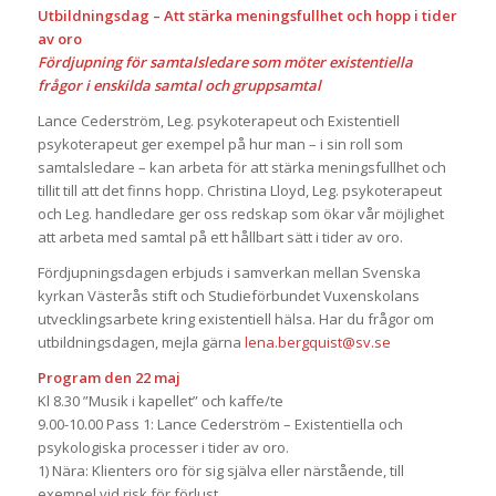
Utbildningsdag – Att stärka meningsfullhet och hopp i tider
av oro
Fördjupning för samtalsledare som möter existentiella
frågor i enskilda samtal och gruppsamtal
Lance Cederström, Leg. psykoterapeut och Existentiell
psykoterapeut ger exempel på hur man – i sin roll som
samtalsledare – kan arbeta för att stärka meningsfullhet och
tillit till att det finns hopp. Christina Lloyd, Leg. psykoterapeut
och Leg. handledare ger oss redskap som ökar vår möjlighet
att arbeta med samtal på ett hållbart sätt i tider av oro.
Fördjupningsdagen erbjuds i samverkan mellan Svenska
kyrkan Västerås stift och Studieförbundet Vuxenskolans
utvecklingsarbete kring existentiell hälsa. Har du frågor om
utbildningsdagen, mejla gärna
lena.bergquist@sv.se
Program den 22 maj
Kl 8.30 ”Musik i kapellet” och kaffe/te
9.00-10.00 Pass 1: Lance Cederström – Existentiella och
psykologiska processer i tider av oro.
1) Nära: Klienters oro för sig själva eller närstående, till
exempel vid risk för förlust.