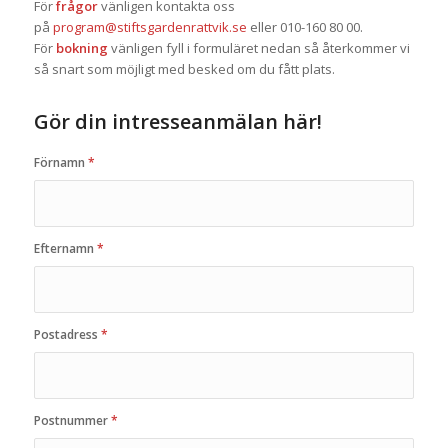
För
frågor
vänligen kontakta oss
på
program@stiftsgardenrattvik.se
eller 010-160 80 00.
För
bokning
vänligen fyll i formuläret nedan så återkommer vi
så snart som möjligt med besked om du fått plats.
Gör din intresseanmälan här!
Förnamn
*
Efternamn
*
Postadress
*
Postnummer
*