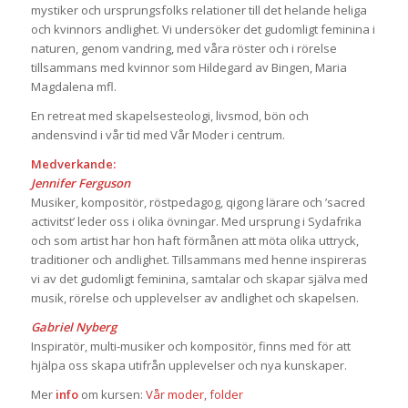
mystiker och ursprungsfolks relationer till det helande heliga
och kvinnors andlighet. Vi undersöker det gudomligt feminina i
naturen, genom vandring, med våra röster och i rörelse
tillsammans med kvinnor som Hildegard av Bingen, Maria
Magdalena mfl.
En retreat med skapelsesteologi, livsmod, bön och
andensvind i vår tid med Vår Moder i centrum.
Medverkande:
Jennifer Ferguson
Musiker, kompositör, röstpedagog, qigong lärare och ’sacred
activitst’ leder oss i olika övningar. Med ursprung i Sydafrika
och som artist har hon haft förmånen att möta olika uttryck,
traditioner och andlighet. Tillsammans med henne inspireras
vi av det gudomligt feminina, samtalar och skapar själva med
musik, rörelse och upplevelser av andlighet och skapelsen.
Gabriel Nyberg
Inspiratör, multi-musiker och kompositör, finns med för att
hjälpa oss skapa utifrån upplevelser och nya kunskaper.
Mer
info
om kursen:
Vår moder, folder