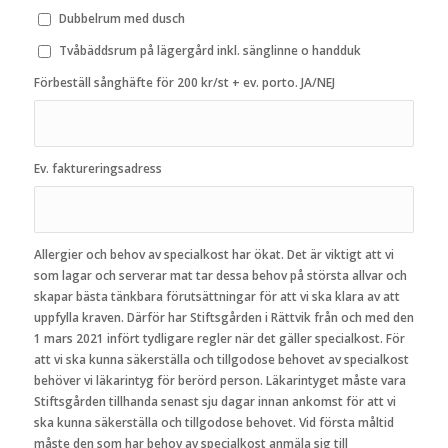
Dubbelrum med dusch
Tvåbäddsrum på lägergård inkl. sänglinne o handduk
Förbeställ sånghäfte för 200 kr/st + ev. porto. JA/NEJ
Ev. faktureringsadress
Allergier och behov av specialkost har ökat. Det är viktigt att vi
som lagar och serverar mat tar dessa behov på största allvar och
skapar bästa tänkbara förutsättningar för att vi ska klara av att
uppfylla kraven. Därför har Stiftsgården i Rättvik från och med den
1 mars 2021 infört tydligare regler när det gäller specialkost. För
att vi ska kunna säkerställa och tillgodose behovet av specialkost
behöver vi läkarintyg för berörd person. Läkarintyget måste vara
Stiftsgården tillhanda senast sju dagar innan ankomst för att vi
ska kunna säkerställa och tillgodose behovet. Vid första måltid
måste den som har behov av specialkost anmäla sig till