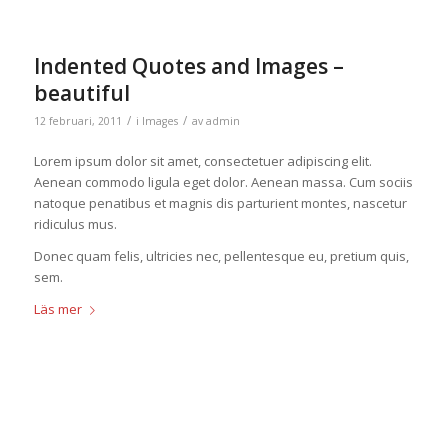
Indented Quotes and Images –
beautiful
/
/
12 februari, 2011
i
Images
av
admin
Lorem ipsum dolor sit amet, consectetuer adipiscing elit.
Aenean commodo ligula eget dolor. Aenean massa. Cum sociis
natoque penatibus et magnis dis parturient montes, nascetur
ridiculus mus.
Donec quam felis, ultricies nec, pellentesque eu, pretium quis,
sem.
Läs mer