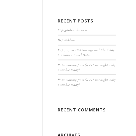
RECENT POSTS
Stiftsgårdens historia
Hej världen!
Enjoy up to 10% Savings and Flexibility
to Change Travel Dates
Rates starting from $199* per night, only
avaiable today!
Rates starting from $199* per night, only
avaiable today!
RECENT COMMENTS
ARCHIVES