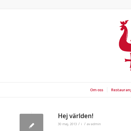
Om oss
Restauran
Hej världen!
/
/
30 maj, 2013
i
av
admin