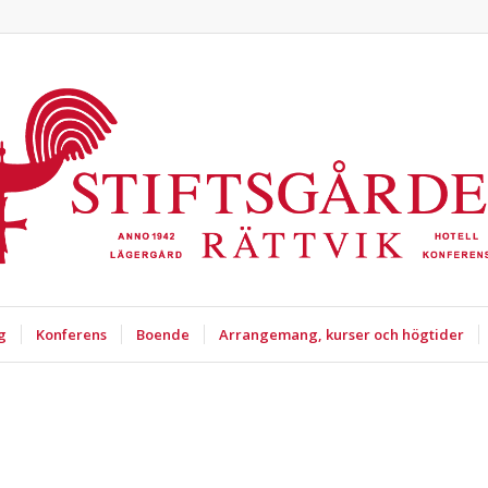
g
Konferens
Boende
Arrangemang, kurser och högtider