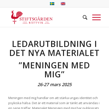
LEDARUTBILDNING I
DET NYA MATERIALET
”MENINGEN MED
MIG”
26-27 mars 2025
Meningen med mig handlar om att stärka ungas identitet och
psykiska hälsa. Det är ett material som är tänkt att användas i
en serie träffar. Materialet Meningen med mig har publicerats