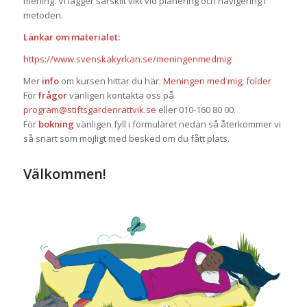
mening. Vi lägger särskilt vikt vid planering och navigering i
metoden.
Länkar om materialet:
https://www.svenskakyrkan.se/meningenmedmig
Mer
info
om kursen hittar du här:
Meningen med mig, folder
För
frågor
vänligen kontakta oss på
program@stiftsgardenrattvik.se
eller 010-160 80 00.
För
bokning
vänligen fyll i formuläret nedan så återkommer vi
så snart som möjligt med besked om du fått plats.
Välkommen!