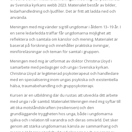
av Svenska kyrkans webb 2023. Materialet består av bilder,
ledarhandledning och ljudfiler. Det är fritt att ladda ned och
använda.
Meningen med mig vänder sig till ungdomar i åldern 13–19 år. I
en serie ledarledda träffar får ungdomarna möjlighet att
reflektera och samtala om känslor och mening. Materialet är
baserat på forskning och innehåller praktiska övningar,
miniföreläsningar och teman för samtal i gruppen.
Meningen med mig är utformat av doktor Christina Lloyd i
samarbete med pedagoger och unga i Svenska kyrkan.
Christina Lloyd är legitimerad psykoterapeut och handledare
med en specialisering inom ungas psykiska och existentiella
hälsa, traumabehandling och gruppsykoterapi.
Kursen är en utbildning där du rustas att utveckla ditt arbete
med unga i vår samtid. Materialet Meningen med mig syftar till
att öka motståndskraften (resiliensen) och den
grundläggande tryggheten hos unga, både i ungdomarna
själva och i relation till varandra och deras omvärld. Det sker
genom att stärka ungdomarnas känsla av sammanhang och