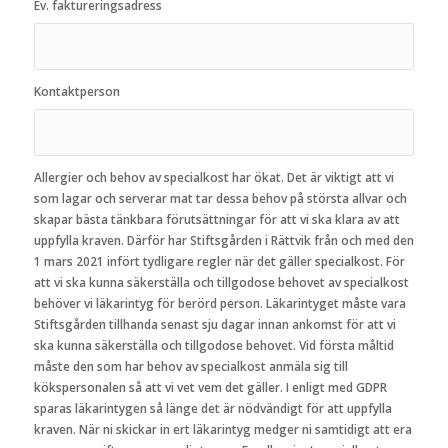
Ev. faktureringsadress
Kontaktperson
Allergier och behov av specialkost har ökat. Det är viktigt att vi
som lagar och serverar mat tar dessa behov på största allvar och
skapar bästa tänkbara förutsättningar för att vi ska klara av att
uppfylla kraven. Därför har Stiftsgården i Rättvik från och med den
1 mars 2021 infört tydligare regler när det gäller specialkost. För
att vi ska kunna säkerställa och tillgodose behovet av specialkost
behöver vi läkarintyg för berörd person. Läkarintyget måste vara
Stiftsgården tillhanda senast sju dagar innan ankomst för att vi
ska kunna säkerställa och tillgodose behovet. Vid första måltid
måste den som har behov av specialkost anmäla sig till
kökspersonalen så att vi vet vem det gäller. I enligt med GDPR
sparas läkarintygen så länge det är nödvändigt för att uppfylla
kraven. När ni skickar in ert läkarintyg medger ni samtidigt att era