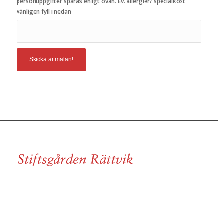
personuppgifter sparas enligt ovan. Ev. allergier/ specialkost
vänligen fyll i nedan