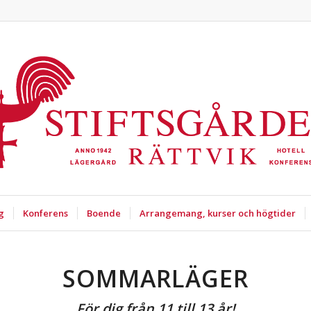
g
Konferens
Boende
Arrangemang, kurser och högtider
SOMMARLÄGER
För dig från 11 till 13 år!