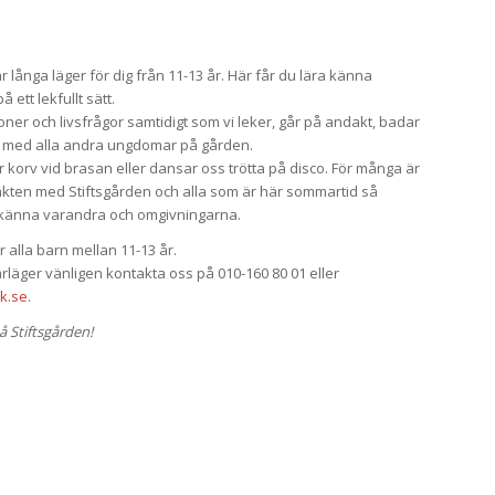
långa läger för dig från 11-13 år. Här får du lära känna
 ett lekfullt sätt.
ioner och livsfrågor samtidigt som vi leker, går på andakt, badar
ns med alla andra ungdomar på gården.
ar korv vid brasan eller dansar oss trötta på disco. För många är
kten med Stiftsgården och alla som är här sommartid så
a känna varandra och omgivningarna.
alla barn mellan 11-13 år.
läger vänligen kontakta oss på 010-160 80 01 eller
k.se
.
 Stiftsgården!