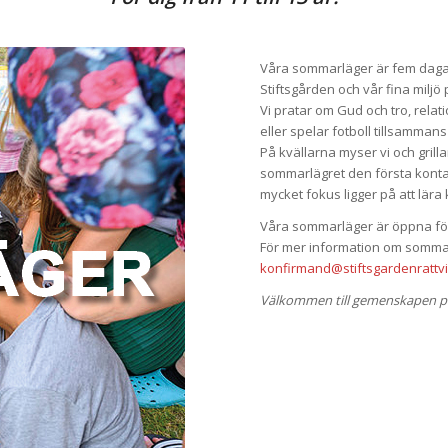
Våra sommarläger är fem dagar 
Stiftsgården och vår fina miljö på
Vi pratar om Gud och tro, relat
eller spelar fotboll tillsamma
På kvällarna myser vi och grill
sommarlägret den första konta
mycket fokus ligger på att lär
Våra sommarläger är öppna för 
För mer information om sommar
konfirmand@stiftsgardenrattvi
Välkommen till gemenskapen på