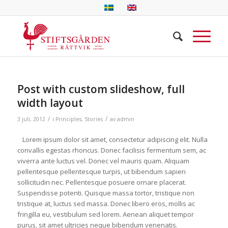
Post with custom slideshow, full
width layout
/
/
3 juli, 2012
i
Principles
,
Stories
av
admin
Lorem ipsum dolor sit amet, consectetur adipiscing elit. Nulla
convallis egestas rhoncus. Donec facilisis fermentum sem, ac
viverra ante luctus vel. Donec vel mauris quam. Aliquam
pellentesque pellentesque turpis, ut bibendum sapien
sollicitudin nec. Pellentesque posuere ornare placerat.
Suspendisse potenti. Quisque massa tortor, tristique non
tristique at, luctus sed massa. Donec libero eros, mollis ac
fringilla eu, vestibulum sed lorem. Aenean aliquet tempor
purus, sit amet ultricies neque bibendum venenatis.