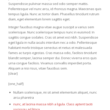
Suspendisse pulvinar massa sed odio semper mattis.
Pellentesque vel nunc arcu, id rhoncus magna. Maecenas quis
tempus ligula. Nunc ac tortor diam. Phasellus tincidunt rutrum
diam, eget elementum lorem sagittis eget.
Integer faucibus magna vitae augue suscipit a varius sem
scelerisque. Nunc scelerisque tempus nunc in euismod. In
sagittis congue sodales. Cras sit amet est nibh. Suspendisse
eget ligula in nulla iaculis interdum nec a odio. Pellentesque
habitant morbi tristique senectus et netus et malesuada
fames ac turpis egestas. Cras massa odio, facilisis tincidunt
blandit semper, lacinia semper dui. Donec viverra eros quis
urna congue facilisis. Vivamus convallis imperdiet porta.
Aliquam a nisi risus, vitae faucibus sem.
[clear]
[one_half]
Nullam scelerisque, mi sit amet elementum aliquet, nunc
arcu pharetra
nunc, at lacinia massa nibh a ligula. Class aptent taciti
sociosqu ad litora