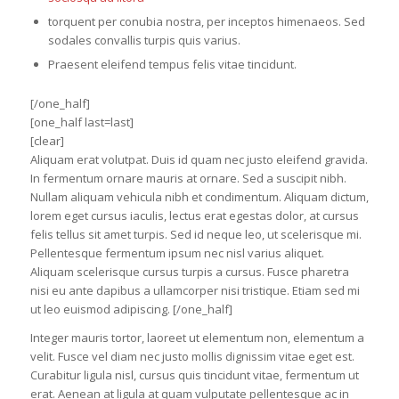
torquent per conubia nostra, per inceptos himenaeos. Sed
sodales convallis turpis quis varius.
Praesent eleifend tempus felis vitae tincidunt.
[/one_half]
[one_half last=last]
[clear]
Aliquam erat volutpat. Duis id quam nec justo eleifend gravida.
In fermentum ornare mauris at ornare. Sed a suscipit nibh.
Nullam aliquam vehicula nibh et condimentum. Aliquam dictum,
lorem eget cursus iaculis, lectus erat egestas dolor, at cursus
felis tellus sit amet turpis. Sed id neque leo, ut scelerisque mi.
Pellentesque fermentum ipsum nec nisl varius aliquet.
Aliquam scelerisque cursus turpis a cursus. Fusce pharetra
nisi eu ante dapibus a ullamcorper nisi tristique. Etiam sed mi
ut leo euismod adipiscing. [/one_half]
Integer mauris tortor, laoreet ut elementum non, elementum a
velit. Fusce vel diam nec justo mollis dignissim vitae eget est.
Curabitur ligula nisl, cursus quis tincidunt vitae, fermentum ut
erat. Aenean at ligula at quam vulputate pellentesque ac in