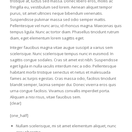
tristique at, luctus sed massa. Donec libero eros, mollis ac
fringilla eu, vestibulum sed lorem. Aenean aliquet tempor
purus, sit amet ultricies neque bibendum venenatis.
Suspendisse pulvinar massa sed odio semper mattis.
Pellentesque vel nunc arcu, id rhoncus magna. Maecenas quis
tempus ligula. Nunc ac tortor diam. Phasellus tincidunt rutrum
diam, eget elementum lorem sagittis eget.
Integer faucibus magna vitae augue suscipit a varius sem
scelerisque. Nunc scelerisque tempus nunc in euismod. In
sagittis congue sodales. Cras sit amet est nibh. Suspendisse
eget ligula in nulla iaculis interdum nec a odio. Pellentesque
habitant morbi tristique senectus et netus et malesuada
fames ac turpis egestas. Cras massa odio, facilisis tincidunt
blandit semper, lacinia semper dui. Donec viverra eros quis
urna congue facilisis. Vivamus convallis imperdiet porta.
Aliquam a nisi risus, vitae faucibus sem.
[clear]
[one_half]
Nullam scelerisque, mi sit amet elementum aliquet, nunc