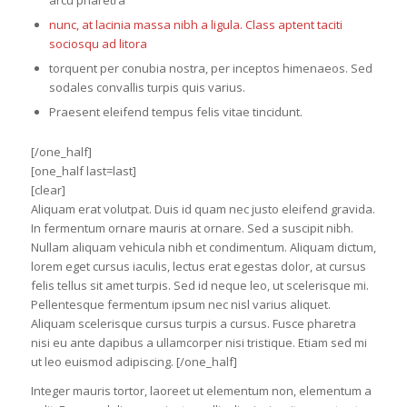
arcu pharetra
nunc, at lacinia massa nibh a ligula. Class aptent taciti
sociosqu ad litora
torquent per conubia nostra, per inceptos himenaeos. Sed
sodales convallis turpis quis varius.
Praesent eleifend tempus felis vitae tincidunt.
[/one_half]
[one_half last=last]
[clear]
Aliquam erat volutpat. Duis id quam nec justo eleifend gravida.
In fermentum ornare mauris at ornare. Sed a suscipit nibh.
Nullam aliquam vehicula nibh et condimentum. Aliquam dictum,
lorem eget cursus iaculis, lectus erat egestas dolor, at cursus
felis tellus sit amet turpis. Sed id neque leo, ut scelerisque mi.
Pellentesque fermentum ipsum nec nisl varius aliquet.
Aliquam scelerisque cursus turpis a cursus. Fusce pharetra
nisi eu ante dapibus a ullamcorper nisi tristique. Etiam sed mi
ut leo euismod adipiscing. [/one_half]
Integer mauris tortor, laoreet ut elementum non, elementum a